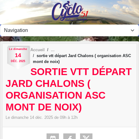
Panneau de gestion des cookies
Le
dimanche
Accueil
14
sortie vtt départ Jard Chalons ( organisation ASC
mont de noix)
DÉC.
2025
SORTIE VTT DÉPART
JARD CHALONS (
ORGANISATION ASC
MONT DE NOIX)
Le
dimanche
14
déc.
2025
de 09h à 12h